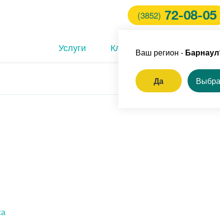
72-08-05
(3852)
Услуги
Клиники
Врачи
Ваш регион -
Барнаул
Да
Выбра
ем стоматолога
оноскопия под наркозом
ем кардиолога
ление доброкачественных
ообразований на коже
са