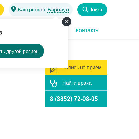
Ваш регион:
Барнаул
Поиск
Найти
Программы
Акции
Контакты
?
ть другой регион
Запись на прием
Найти врача
8 (3852) 72-08-05