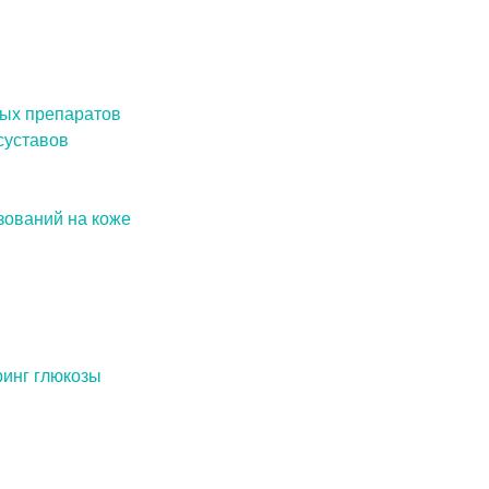
ных препаратов
суставов
зований на коже
ринг глюкозы