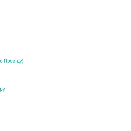
о Проетцу)
еру