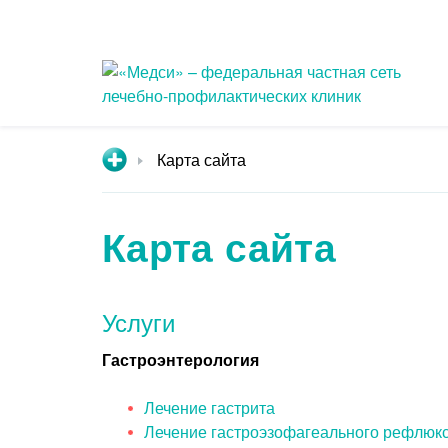
Карта сайта
Популярные запросы
Анализ ПСА (простатический
При
Карта сайта
специфический антиген)
Кол
Приём врача-
При
дерматовенеролога
Услуги
Уда
Лабораторная диагностика
нов
Гастроэнтерология
Прием невролога
Лечение гастрита
Лечение гастроэзофагеального рефлюк