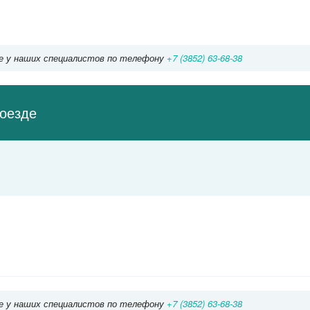
Смоленская
Библиотека имени Ленина
Китай-город
Боровицкая
Плющиха
Кропоткинская
е у наших специалистов по телефону
+7 (3852) 63-68-38
Волхонка
Новокузнецкая
Третьяковская
Полянка
туры
оезде
Павелецка
Октябрьская
Добрынинская
Серпуховская
я
Автозаво
Шаболовская
Тульская
Ленинский проспект
Техн
Академическая
Коломен
Нагатинская
оров
Профсоюзная
Нагорная
 Опарина
Новые Черёмушки
е у наших специалистов по телефону
+7 (3852) 63-68-38
енева
Нахимовский проспект
Калужская
Зюзино
Кашир
Варшавская