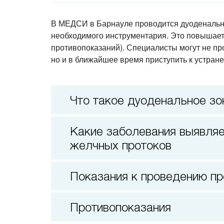
В МЕДСИ в Барнауле проводится дуоденальн
необходимого инструментария. Это повышает 
противопоказаний). Специалисты могут не пр
но и в ближайшее время приступить к устран
Что такое дуоденальное з
Какие заболевания выявляет дуоденальное зондирование желчного пузыря, печени и
желчных протоков
Показания к проведению п
Противопоказания