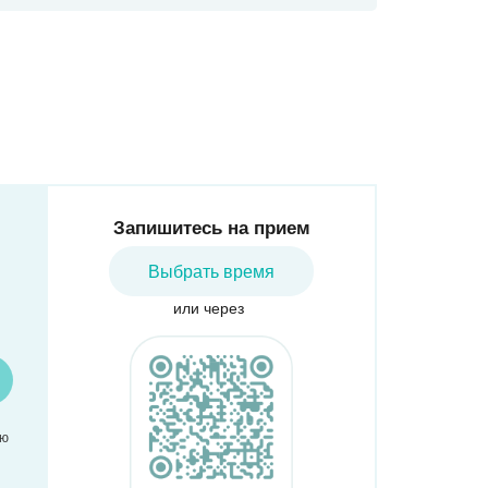
вская
Марьино
Некрасовка
цыно
Борисово
рехово
Шипиловская
одедовская
асногвардейская
Алма-Атинская
Зябликово
Запишитесь на прием
Выбрать время
или через
аю