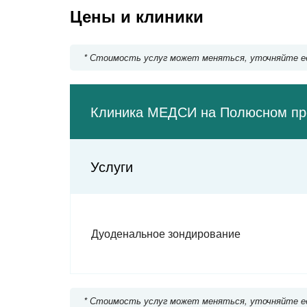
Киевская
Цены и клиники
Парк Победы
Минская
Давыдково
* Стоимость услуг может меняться, уточняйте е
Ломоносовский проспект
Аминьевское шоссе
Раменки
Парк Куль
Клиника МЕДСИ на Полюсном пр
Мичуринский проспект
Очаково
Говорово
Фрунзенска
Услуги
Солнцево
Спортивная
Боровское шоссе
Воробьёвы горы
Новопеределкино
Дуоденальное зондирование
Университет
Рассказовка
Проспект Вернадского
Юго-Западная
Улица Новат
Тропарёво
Улица Академика
* Стоимость услуг может меняться, уточняйте е
Улица Генерала Тюл
Румянцево