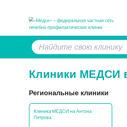
Популярные запросы
Анализ ПСА (простатический
При
специфический антиген)
Клиники МЕДСИ 
Кол
Приём врача-
При
дерматовенеролога
Региональные клиники
Уда
Лабораторная диагностика
нов
Прием невролога
Клиника МЕДСИ на Антона
Петрова