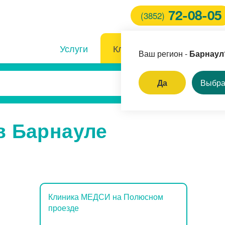
72-08-05
(3852)
Услуги
Клиники
Врачи
Ваш регион -
Барнаул
Да
Выбра
ем стоматолога
в Барнауле
оноскопия под наркозом
ем кардиолога
ление доброкачественных
ообразований на коже
Клиника МЕДСИ на Полюсном
проезде