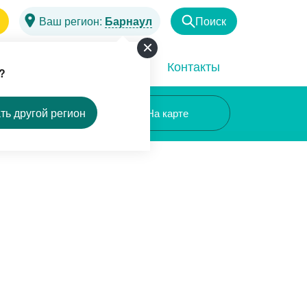
Ваш регион:
Барнаул
Поиск
Найти
Программы
Акции
Контакты
?
ть другой регион
Списком
На карте