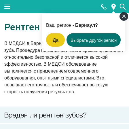
Закрыть поиск
Рентген зубов
Ваш регион -
Барнаул?
Да
Выбрать другой регион
В МЕДСИ в Барнауле всегда можно сделать снимок
Популярные запросы
зуба. Процедура не занимает много времени, является
относительно безопасной и отличается высокой
Анализ ПСА (простатический специфический
эффективностью. В МЕДСИ обследование
антиген)
выполняется с применением современного
Приём врача-дерматовенеролога
оборудования, опытными специалистами. Это
повышает его точность и обеспечивает высокую
Лабораторная диагностика
скорость получения результатов.
Прием невролога
Прием стоматолога
Вреден ли рентген зубов?
Колоноскопия под наркозом
Прием кардиолога