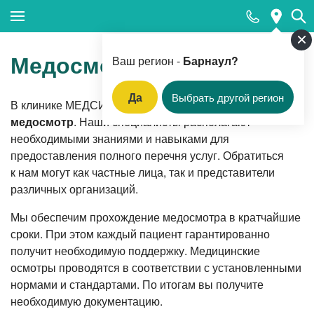
Закрыть поиск
Медосмотр
Ваш регион -
Барнаул?
Да
Выбрать другой регион
В клинике МЕДСИ в Барнауле
вы можете пройти
Популярные запросы
медосмотр
. Наши специалисты располагают
необходимыми знаниями и навыками для
Анализ ПСА (простатический специфический
предоставления полного перечня услуг. Обратиться
антиген)
к нам могут как частные лица, так и представители
Приём врача-дерматовенеролога
различных организаций.
Лабораторная диагностика
Мы обеспечим прохождение медосмотра в кратчайшие
сроки. При этом каждый пациент гарантированно
Прием невролога
получит необходимую поддержку. Медицинские
Прием стоматолога
осмотры проводятся в соответствии с установленными
нормами и стандартами. По итогам вы получите
Колоноскопия под наркозом
необходимую документацию.
Прием кардиолога