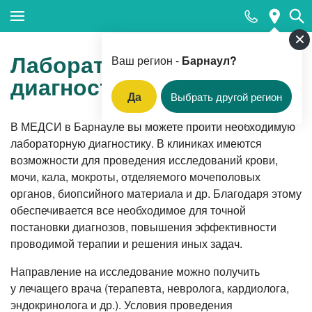
Закрыть поиск
Лабораторная
Ваш регион -
Барнаул?
диагностика
Да
Выбрать другой регион
Популярные запросы
В МЕДСИ в Барнауле вы можете пройти необходимую
лабораторную диагностику. В клиниках имеются
Анализ ПСА (простатический специфический
антиген)
возможности для проведения исследований крови,
мочи, кала, мокроты, отделяемого мочеполовых
Приём врача-дерматовенеролога
органов, биопсийного материала и др. Благодаря этому
Лабораторная диагностика
обеспечивается все необходимое для точной
постановки диагнозов, повышения эффективности
Прием невролога
проводимой терапии и решения иных задач.
Прием стоматолога
Направление на исследование можно получить
Колоноскопия под наркозом
у лечащего врача (терапевта, невролога, кардиолога,
эндокринолога и др.). Условия проведения
Прием кардиолога