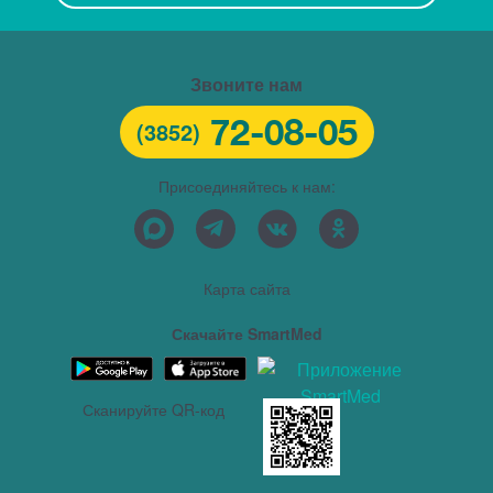
Звоните нам
72-08-05
(3852)
Присоединяйтесь к нам:
Карта сайта
Скачайте SmartMed
Сканируйте QR-код