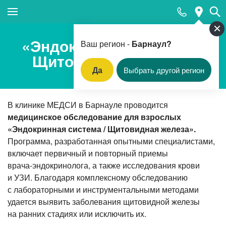
Закрыть поиск
«Эндокринная система /
Ваш регион -
Барнаул?
Щитовидная железа»
Да
Выбрать другой регион
Популярные запросы
В клинике МЕДСИ в Барнауле проводится
Анализ ПСА (простатический специфический
антиген)
медицинское обследование для взрослых
«Эндокринная система / Щитовидная железа».
Приём врача-дерматовенеролога
Программа, разработанная опытными специалистами,
Лабораторная диагностика
включает первичный и повторный приемы
врача-эндокринолога
, а также исследования крови
Прием невролога
и УЗИ. Благодаря комплексному обследованию
Прием стоматолога
с лабораторными и инструментальными методами
удается выявить заболевания щитовидной железы
Колоноскопия под наркозом
на ранних стадиях или исключить их.
Прием кардиолога