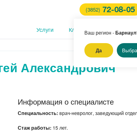
72-08-05
(3852)
Услуги
Клиники
Врачи
Ваш регион -
Барнаул
Да
Выбра
гей Александрович
ем стоматолога
оноскопия под наркозом
ем кардиолога
ление доброкачественных
Информация о специалисте
ообразований на коже
Специальность:
врач-невролог, заведующий отде
Стаж работы:
15 лет.