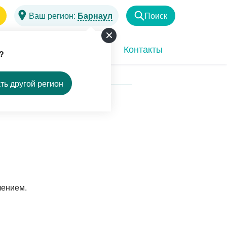
Ваш регион:
Барнаул
Поиск
Найти
Программы
Акции
Контакты
?
ть другой регион
лением.