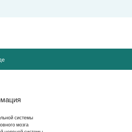
де
рмация
ельной
системы
овного мозга
й нервной системы